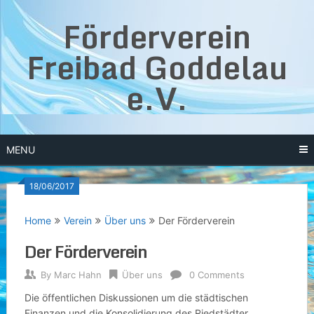
Skip
Förderverein
to
content
Freibad Goddelau
e.V.
MENU
18/06/2017
Home
Verein
Über uns
Der Förderverein
Der Förderverein
By
Marc Hahn
Über uns
0 Comments
Die öffentlichen Diskussionen um die städtischen
Finanzen und die Konsolidierung des Riedstädter