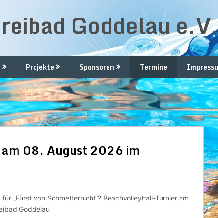
Freibad Goddelau e.V
n
Projekte
Sponsoren
Termine
Impressu
r am 08. August 2026 im
g für „Fürst von Schmetternicht“? Beachvolleyball-Turnier am
reibad Goddelau