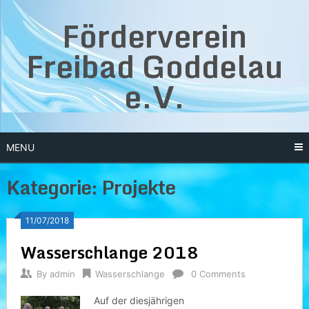
Skip
Förderverein
to
content
Freibad Goddelau
e.V.
MENU
Kategorie:
Projekte
11/07/2018
Wasserschlange 2018
By
admin
Wasserschlange
0 Comments
Auf der diesjährigen