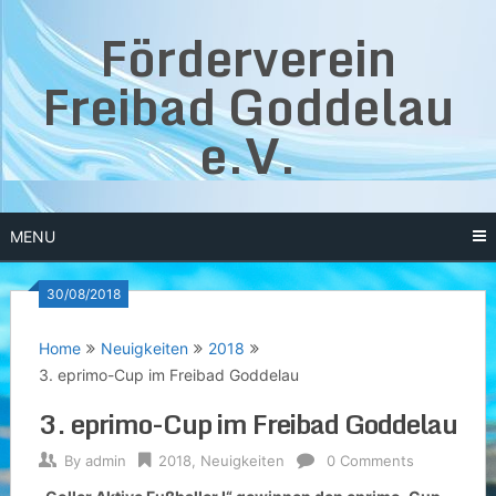
Skip
Förderverein
to
content
Freibad Goddelau
e.V.
MENU
30/08/2018
Home
Neuigkeiten
2018
3. eprimo-Cup im Freibad Goddelau
3. eprimo-Cup im Freibad Goddelau
By
admin
2018
,
Neuigkeiten
0 Comments