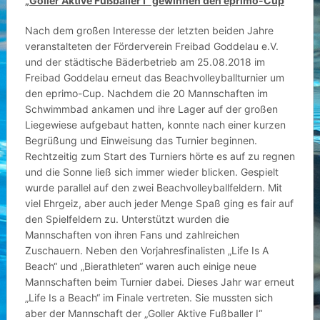
„
Goller Aktive Fußballer I“ gewinnen den eprimo-Cup
Nach dem großen Interesse der letzten beiden Jahre
veranstalteten der Förderverein Freibad Goddelau e.V.
und der städtische Bäderbetrieb am 25.08.2018 im
Freibad Goddelau erneut das Beachvolleyballturnier um
den eprimo-Cup.
Nachdem die 20 Mannschaften im
Schwimmbad ankamen und ihre Lager auf der großen
Liegewiese aufgebaut hatten, konnte nach einer kurzen
Begrüßung und Einweisung das Turnier beginnen.
Rechtzeitig zum Start des Turniers hörte es auf zu regnen
und die Sonne ließ sich immer wieder blicken. Gespielt
wurde parallel auf den zwei Beachvolleyballfeldern. Mit
viel Ehrgeiz, aber auch jeder Menge Spaß ging es fair auf
den Spielfeldern zu. Unterstützt wurden die
Mannschaften von ihren Fans und zahlreichen
Zuschauern. Neben den Vorjahresfinalisten „Life Is A
Beach“ und „Bierathleten“ waren auch einige neue
Mannschaften beim Turnier dabei. Dieses Jahr war erneut
„Life Is a Beach“ im Finale vertreten. Sie mussten sich
aber der Mannschaft der „Goller Aktive Fußballer I“