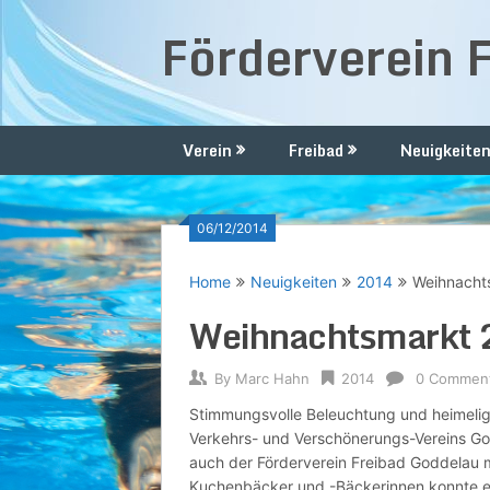
Skip
Förderverein 
to
content
Verein
Freibad
Neuigkeite
06/12/2014
Home
Neuigkeiten
2014
Weihnacht
Weihnachtsmarkt
By
Marc Hahn
2014
0 Commen
Stimmungsvolle Beleuchtung und heimeli
Verkehrs- und Verschönerungs-Vereins G
auch der Förderverein Freibad Goddelau mi
Kuchenbäcker und -Bäckerinnen konnte ei