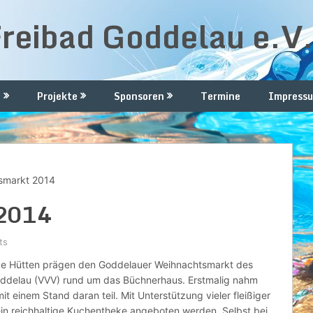
Freibad Goddelau e.V
n
Projekte
Sponsoren
Termine
Impressu
smarkt 2014
 2014
ts
ge Hütten prägen den Goddelauer Weihnachtsmarkt des
oddelau (VVV) rund um das Büchnerhaus. Erstmalig nahm
t einem Stand daran teil. Mit Unterstützung vieler fleißiger
n reichhaltige Kuchentheke angeboten werden. Selbst bei