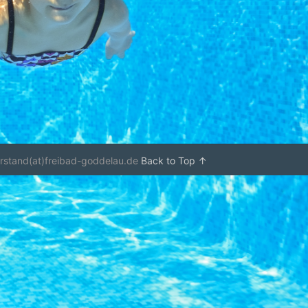
orstand(at)freibad-goddelau.de
Back to Top ↑